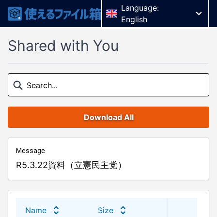
Language:
English
Shared with You
Download All
Message
R5.3.22資料（立憲民主党）
Name
Size
Last 