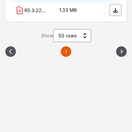
1.33 MB
16/03
R5.3.22資料-2（立憲民主党）.pdf
Please Wait
Show
50 rows
1