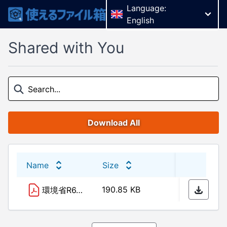
Language:
English
Shared with You
Download All
Name
Size
Last 
190.85 KB
02/10
環境省R6.9.30通知 ： 一般廃棄物処理業務における 「労務費の適切な転嫁のための価格交渉に関する指針」等を踏まえた対応について（通知）.pdf