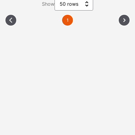
Show
50 rows
1
Please Wait