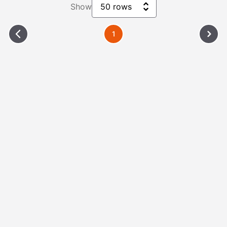
Show
50 rows
1
Please Wait