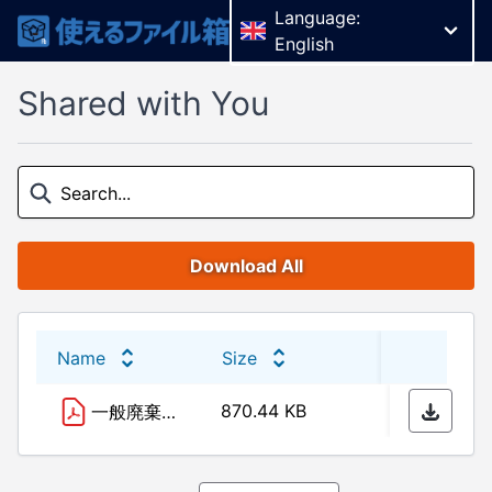
Language:
English
Shared with You
Download All
Name
Size
Last 
870.44 KB
02/02
一般廃棄物（ごみ）収集運搬ガイドライン_全国環整連_1.1版 .pdf